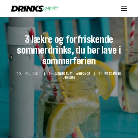
VODKA
3 lækre og forfriskende
ROM
sommerdrinks, du bør lave i
WHISKEY
sommerferien
GIN
20. MAJ 2021
|
IN
GENERELT
,
ANNONCE
|
BY
FREDERIK
JENSEN
VIN
BLOG
SEARCH