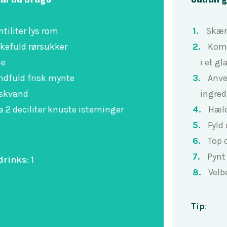
ntiliter lys rom
Skær 
skefuld rørsukker
Kom 
me
i et gl
ndfuld frisk mynte
Anve
skvand
ingre
a 2 deciliter knuste isterninger
Hæld
Fyld
Top 
Pynt
drinks
:
1
Vel
Tip
: