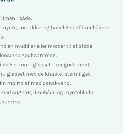
limen i både.
mynte, rørsukker og halvdelen af limebådene
as.
nd en muddler eller morder til at støde
dienserne godt sammen.
 de 5 cl rom i glasset – rør godt rundt.
 nu glasset med de knuste isterninger.
din mojito af med danskvand.
 med sugerør, limebåde og mynteblade.
bekomme.