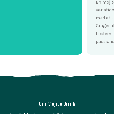
En mojit
variatio
med at k
Ginger al
bestemt 
passions
Om Mojito Drink