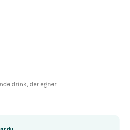
nde drink, der egner
ør du