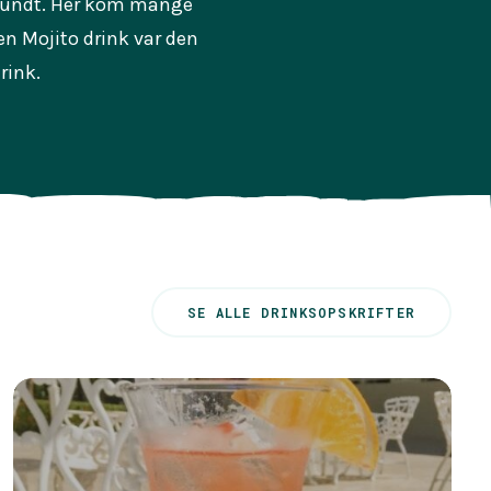
 rundt. Her kom mange
 en Mojito drink var den
rink.
SE ALLE DRINKSOPSKRIFTER