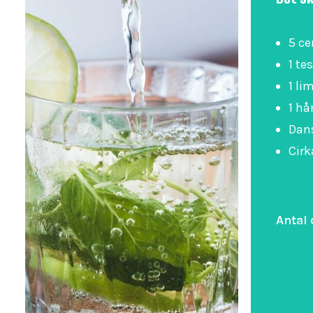
5 ce
1 te
1 li
1 hå
Dan
Cirk
Antal 