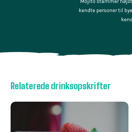
Mojito stammer højst
kendte personer til bye
kend
Relaterede drinksopskrifter