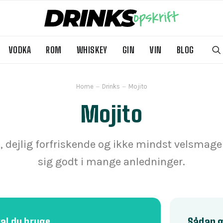
VODKA
ROM
WHISKEY
GIN
VIN
BLOG
Home
Drinks
Mojito
Mojito
k, dejlig forfriskende og ikke mindst velsmage
sig godt i mange anledninger.
kal du bruge
Sådan g