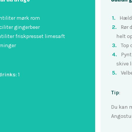
ntiliter mørk rom
Hæld 
ciliter gingerbeer
Rør 
ntiliter friskpresset limesaft
helt op
rninger
Top 
Pynt
skive 
Vel
drinks
:
1
Tip
:
Du kan m
Angostur