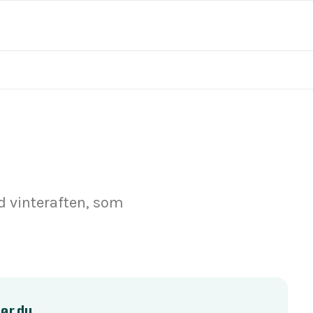
d vinteraften, som
ør du