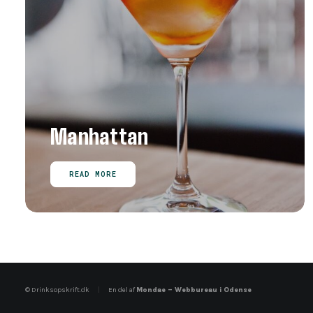
Manhattan
READ MORE
© Drinksopskrift.dk
|
En del af
Mondae – Webbureau i Odense