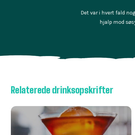
Det var i hvert fald n
hjalp mod søs
Relaterede drinksopskrifter