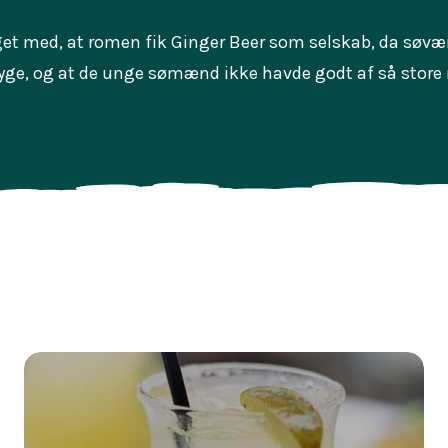
oget med, at romen fik Ginger Beer som selskab, da søv
yge, og at de unge sømænd ikke havde godt af så stor