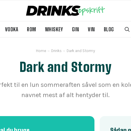
VODKA
ROM
WHISKEY
GIN
VIN
BLOG
Home
Drinks
Dark and Stormy
Dark and Stormy
rfekt til en lun sommeraften såvel som en kol
navnet mest af alt hentyder til.
kal du bruge
Sådan g