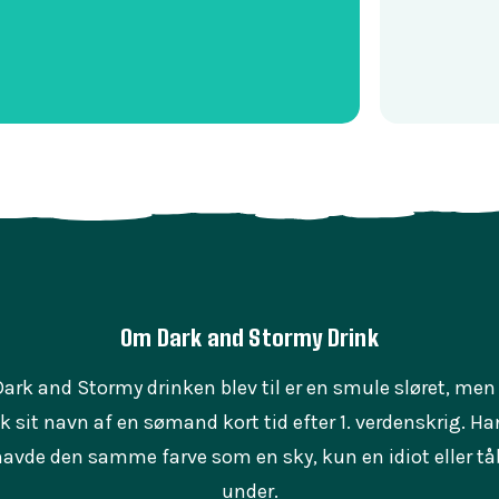
Om Dark and Stormy Drink
rk and Stormy drinken blev til er en smule sløret, men 
k sit navn af en sømand kort tid efter 1. verdenskrig. Han
havde den samme farve som en sky, kun en idiot eller tåbe
under.