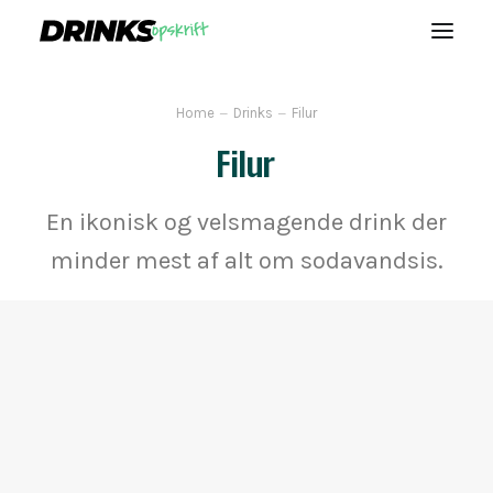
Home
Drinks
Filur
VODKA
Filur
ROM
WHISKEY
En ikonisk og velsmagende drink der
GIN
minder mest af alt om sodavandsis.
VIN
BLOG
SEARCH