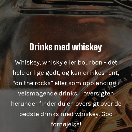
Drinks med whiskey
Whiskey, whisky eller bourbon - det
hele er lige godt, og kan drikkes rent,
“on the rocks” eller som opblanding i
velsmagende drinks. I oversigten
herunder finder du en oversigt over de
bedste drinks med whiskey. God
fornøjelse!