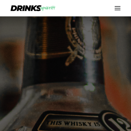
VODKA
ROM
WHISKEY
GIN
VIN
BLOG
SEARCH