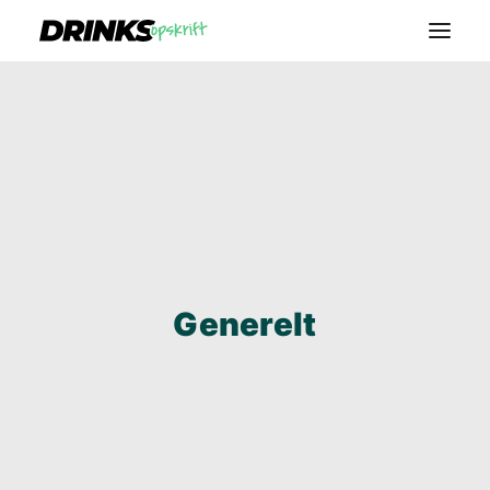
VODKA
ROM
WHISKEY
GIN
VIN
Generelt
BLOG
SEARCH